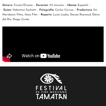
Género
: Ficción/Drama –
Duración
: 113 minutos –
Idioma
: Español –
Guion:
Valentina Sachetti –
Fotografía
:
Carlos Correa –
Productora
: Sin
Meridiano Films, Ítaca Film –
Reparto
:
Lucía Leyba, Danae Reynaud, Elena
del Río, Diego Cowks