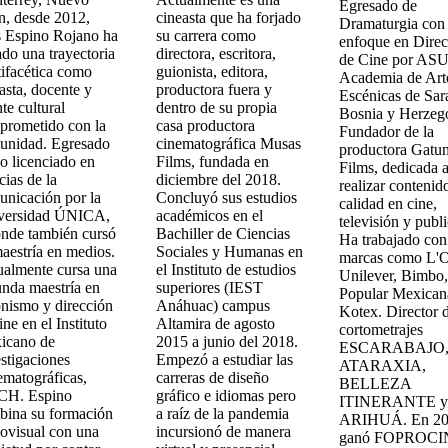
Egresado de
n, desde 2012,
cineasta que ha forjado
Dramaturgia con
s Espino Rojano ha
su carrera como
enfoque en Dire
ado una trayectoria
directora, escritora,
de Cine por ASU
ifacética como
guionista, editora,
Academia de Art
asta, docente y
productora fuera y
Escénicas de Sar
te cultural
dentro de su propia
Bosnia y Herzeg
prometido con la
casa productora
Fundador de la
unidad. Egresado
cinematográfica Musas
productora Gatu
 licenciado en
Films, fundada en
Films, dedicada 
cias de la
diciembre del 2018.
realizar contenid
nicación por la
Concluyó sus estudios
calidad en cine,
versidad ÚNICA,
académicos en el
televisión y publ
nde también cursó
Bachiller de Ciencias
Ha trabajado con
aestría en medios.
Sociales y Humanas en
marcas como L'O
ualmente cursa una
el Instituto de estudios
Unilever, Bimbo,
nda maestría en
superiores (IEST
Popular Mexican
nismo y dirección
Anáhuac) campus
Kotex. Director d
ine en el Instituto
Altamira de agosto
cortometrajes
icano de
2015 a junio del 2018.
ESCARABAJO
stigaciones
Empezó a estudiar las
ATARAXIA,
matográficas,
carreras de diseño
BELLEZA
CH. Espino
gráfico e idiomas pero
ITINERANTE 
bina su formación
a raíz de la pandemia
ARIHUÁ. En 2
ovisual con una
incursionó de manera
ganó FOPROCI