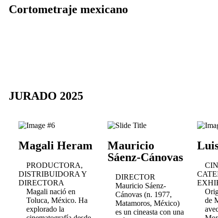
Cortometraje mexicano
JURADO 2025
Magali Heram
Mauricio
Lui
Sáenz-Cánovas
PRODUCTORA,
CI
DISTRIBUIDORA Y
CATE
DIRECTOR
DIRECTORA
EXHI
Mauricio Sáenz-
Magali nació en
Orig
Cánovas (n. 1977,
Toluca, México. Ha
de 
Matamoros, México)
explorado la
ave
es un cineasta con una
cinematografía desde
Mon