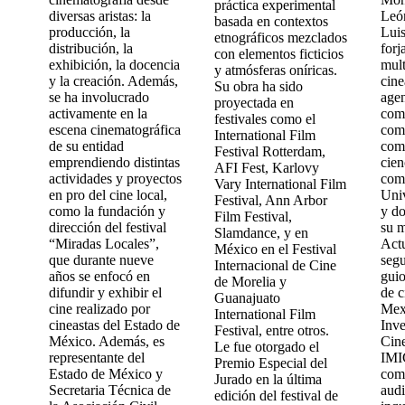
práctica experimental
diversas aristas: la
Leó
basada en contextos
producción, la
Lui
etnográficos mezclados
distribución, la
forj
con elementos ficticios
exhibición, la docencia
mult
y atmósferas oníricas.
y la creación. Además,
cine
Su obra ha sido
se ha involucrado
agen
proyectada en
activamente en la
com
festivales como el
escena cinematográfica
com
International Film
de su entidad
como
Festival Rotterdam,
emprendiendo distintas
cien
AFI Fest, Karlovy
actividades y proyectos
comu
Vary International Film
en pro del cine local,
Uni
Festival, Ann Arbor
como la fundación y
y do
Film Festival,
dirección del festival
su m
Slamdance, y en
“Miradas Locales”,
Act
México en el Festival
que durante nueve
segu
Internacional de Cine
años se enfocó en
guio
de Morelia y
difundir y exhibir el
de c
Guanajuato
cine realizado por
Mex
International Film
cineastas del Estado de
Inve
Festival, entre otros.
México. Además, es
Cine
Le fue otorgado el
representante del
IMI
Premio Especial del
Estado de México y
com
Jurado en la última
Secretaria Técnica de
audi
edición del festival de