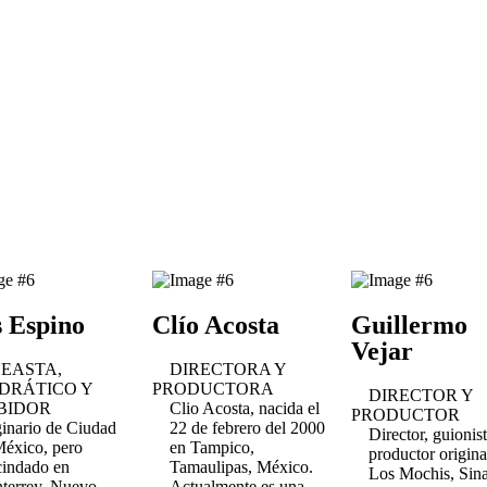
s Espino
Clío Acosta
Guillermo
Vejar
NEASTA,
DIRECTORA Y
DRÁTICO Y
PRODUCTORA
DIRECTOR Y
BIDOR
Clio Acosta, nacida el
PRODUCTOR
inario de Ciudad
22 de febrero del 2000
Director, guionis
México, pero
en Tampico,
productor origina
cindado en
Tamaulipas, México.
Los Mochis, Sina
terrey, Nuevo
Actualmente es una