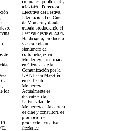
culturales, publicidad y
televisión. Directora
cción
Ejecutiva del Festival
,
Internacional de Cine
es
de Monterrey donde
ajevo,
trabaja produciendo el
ovina.
Festival desde el 2004.
Ha dirigido, producido
no
y asesorado un
a
sinnúmero de
os de
cortometrajes en
Monterrey. Licenciada
icidad.
en Ciencias de la
Comunicación por la
réal,
UANL con Maestría
 Caja
en el Tec de
a,
Monterrey.
e los
Actualmente es
docente en la
,
Universidad de
Monterrey en la carrera
de cine y consultora de
y
promoción y
019
producción creativa
NE,
freelance.